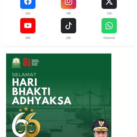
25K
18K
12K
30K
22K
Channel