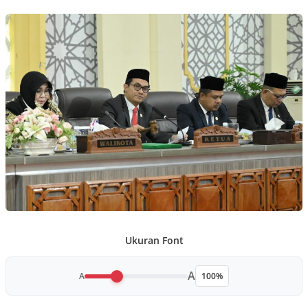
Ukuran Font
A
A
100%