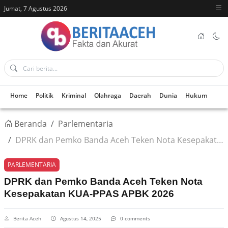
Jumat, 7 Agustus 2026
Home
Politik
Kriminal
Olahraga
Daerah
Dunia
Hukum
Kes
Beranda
Parlementaria
DPRK dan Pemko Banda Aceh Teken Nota Kesepakatan KUA-PPAS APBK 2026
PARLEMENTARIA
DPRK dan Pemko Banda Aceh Teken Nota
Kesepakatan KUA-PPAS APBK 2026
Berita Aceh
Agustus 14, 2025
0 comments