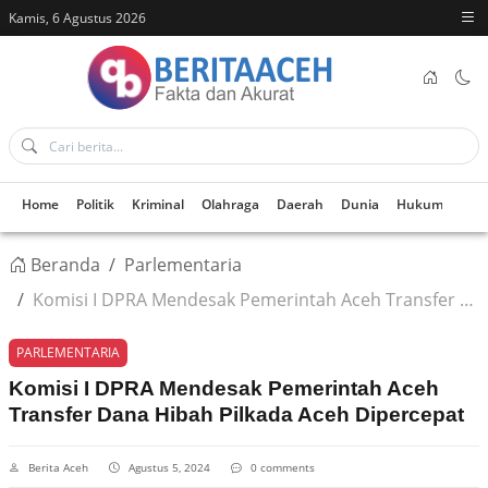
Kamis, 6 Agustus 2026
Home
Politik
Kriminal
Olahraga
Daerah
Dunia
Hukum
Kes
Beranda
Parlementaria
Komisi I DPRA Mendesak Pemerintah Aceh Transfer Dana Hibah Pilkada Aceh Dipercepat
PARLEMENTARIA
Komisi I DPRA Mendesak Pemerintah Aceh
Transfer Dana Hibah Pilkada Aceh Dipercepat
Berita Aceh
Agustus 5, 2024
0 comments