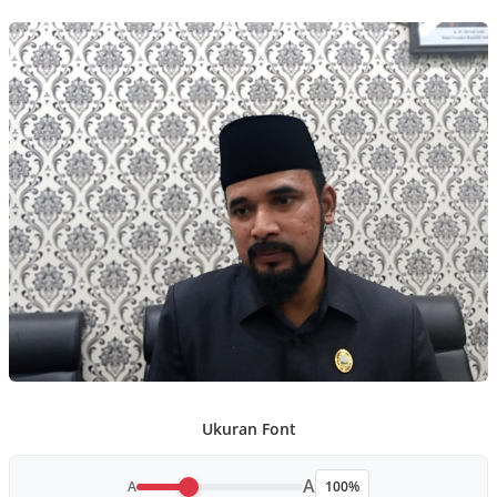
Ukuran Font
A
A
100%