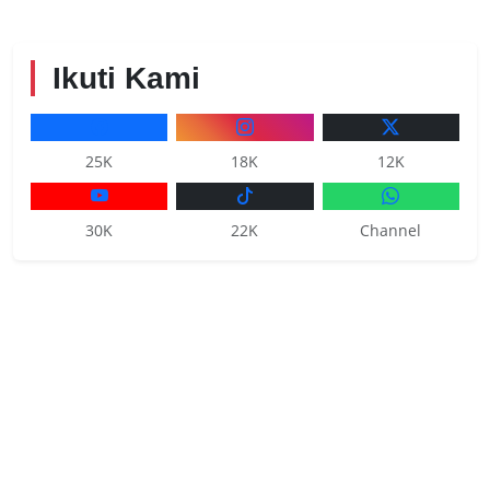
Ikuti Kami
25K
18K
12K
30K
22K
Channel