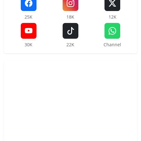
25K
18K
12K
30K
22K
Channel