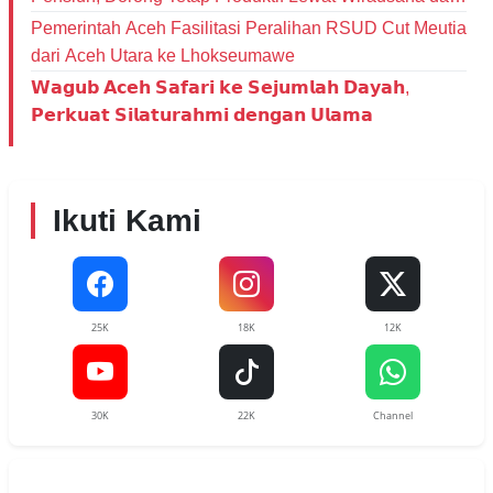
Literasi Keuangan
Pemerintah Aceh Fasilitasi Peralihan RSUD Cut Meutia
dari Aceh Utara ke Lhokseumawe
𝗪𝗮𝗴𝘂𝗯 𝗔𝗰𝗲𝗵 𝗦𝗮𝗳𝗮𝗿𝗶 𝗸𝗲 𝗦𝗲𝗷𝘂𝗺𝗹𝗮𝗵 𝗗𝗮𝘆𝗮𝗵,
𝗣𝗲𝗿𝗸𝘂𝗮𝘁 𝗦𝗶𝗹𝗮𝘁𝘂𝗿𝗮𝗵𝗺𝗶 𝗱𝗲𝗻𝗴𝗮𝗻 𝗨𝗹𝗮𝗺𝗮
Ikuti Kami
25K
18K
12K
30K
22K
Channel