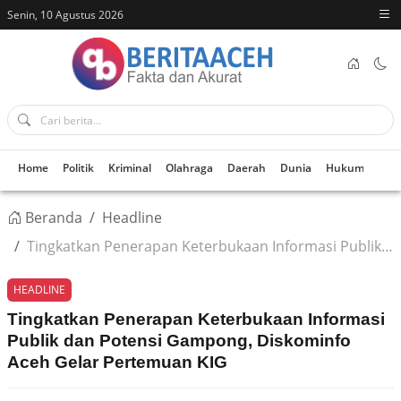
Senin, 10 Agustus 2026
Home
Politik
Kriminal
Olahraga
Daerah
Dunia
Hukum
Kes
Beranda
Headline
Tingkatkan Penerapan Keterbukaan Informasi Publik dan Potensi Gampong, Diskominfo Aceh Gelar Pertemuan KIG
HEADLINE
Tingkatkan Penerapan Keterbukaan Informasi
Publik dan Potensi Gampong, Diskominfo
Aceh Gelar Pertemuan KIG