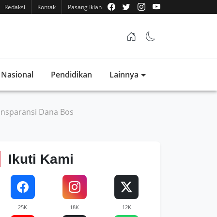
Redaksi
Kontak
Pasang Iklan
Nasional
Pendidikan
Lainnya
ansparansi Dana Bos
Ikuti Kami
25K
18K
12K