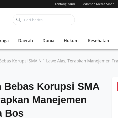
Tentang Kami
Pedoman Media Siber
raga
Daerah
Dunia
Hukum
Kesehatan
Bebas Korupsi SMA N 1 Lawe Alas, Terapkan Manejemen Tr
h Bebas Korupsi SMA
erapkan Manejemen
a Bos