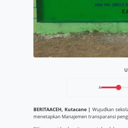
U
A
BERITAACEH, Kutacane |
Wujudkan sekola
menetapkan Manajemen transparansi penge