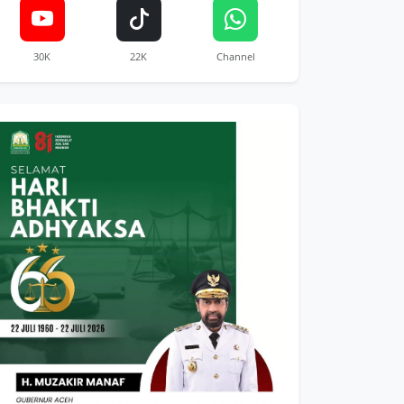
30K
22K
Channel