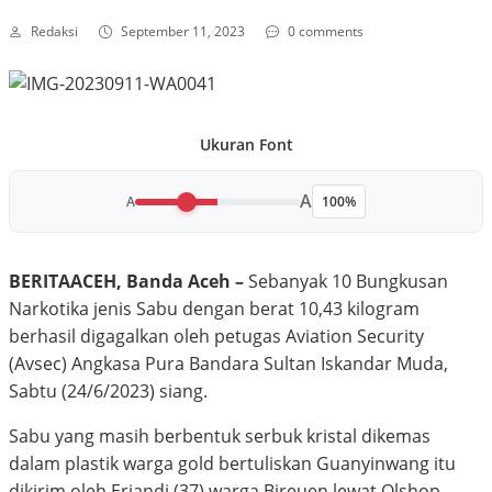
Redaksi
September 11, 2023
0 comments
Ukuran Font
A
A
100%
BERITAACEH, Banda Aceh –
Sebanyak 10 Bungkusan
Narkotika jenis Sabu dengan berat 10,43 kilogram
berhasil digagalkan oleh petugas Aviation Security
(Avsec) Angkasa Pura Bandara Sultan Iskandar Muda,
Sabtu (24/6/2023) siang.
Sabu yang masih berbentuk serbuk kristal dikemas
dalam plastik warga gold bertuliskan Guanyinwang itu
dikirim oleh Eriandi (37) warga Bireuen lewat Olshop