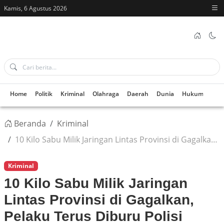
Kamis, 6 Agustus 2026
Home
Politik
Kriminal
Olahraga
Daerah
Dunia
Hukum
Kes
Beranda
Kriminal
10 Kilo Sabu Milik Jaringan Lintas Provinsi di Gagalkan, Pelaku Terus Diburu Polisi
Kriminal
10 Kilo Sabu Milik Jaringan
Lintas Provinsi di Gagalkan,
Pelaku Terus Diburu Polisi