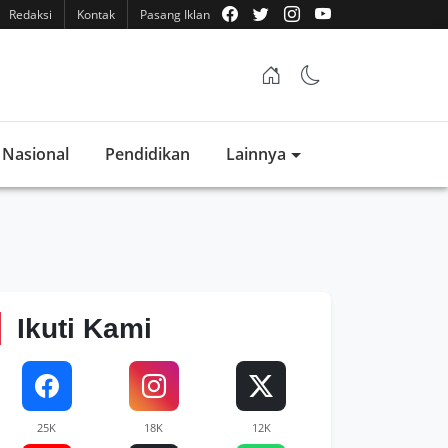
Redaksi
Kontak
Pasang Iklan
Nasional
Pendidikan
Lainnya
Ikuti Kami
25K
18K
12K