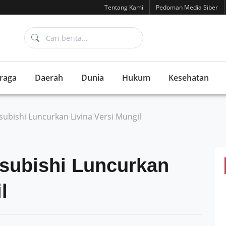
Tentang Kami
Pedoman Media Siber
raga
Daerah
Dunia
Hukum
Kesehatan
tsubishi Luncurkan Livina Versi Mungil
tsubishi Luncurkan
l