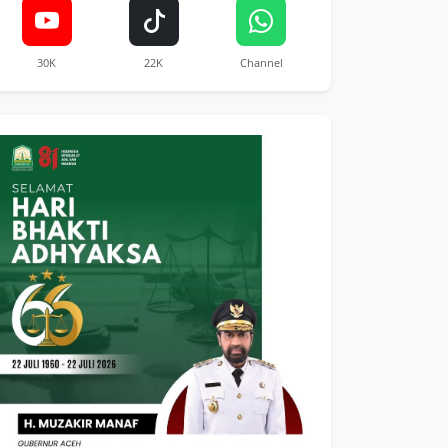
30K
22K
Channel