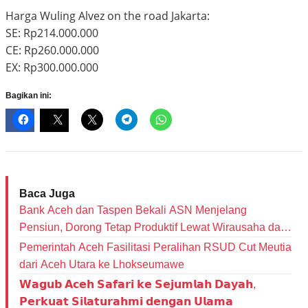
Harga Wuling Alvez on the road Jakarta:
SE: Rp214.000.000
CE: Rp260.000.000
EX: Rp300.000.000
Bagikan ini:
Baca Juga
Bank Aceh dan Taspen Bekali ASN Menjelang
Pensiun, Dorong Tetap Produktif Lewat Wirausaha dan
Literasi Keuangan
Pemerintah Aceh Fasilitasi Peralihan RSUD Cut Meutia
dari Aceh Utara ke Lhokseumawe
𝗪𝗮𝗴𝘂𝗯 𝗔𝗰𝗲𝗵 𝗦𝗮𝗳𝗮𝗿𝗶 𝗸𝗲 𝗦𝗲𝗷𝘂𝗺𝗹𝗮𝗵 𝗗𝗮𝘆𝗮𝗵,
𝗣𝗲𝗿𝗸𝘂𝗮𝘁 𝗦𝗶𝗹𝗮𝘁𝘂𝗿𝗮𝗵𝗺𝗶 𝗱𝗲𝗻𝗴𝗮𝗻 𝗨𝗹𝗮𝗺𝗮