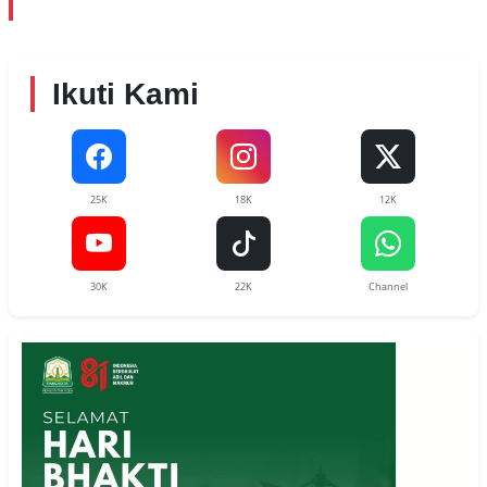
Ikuti Kami
25K
18K
12K
30K
22K
Channel