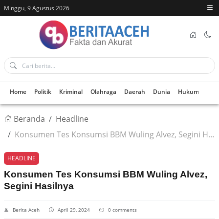
Minggu, 9 Agustus 2026
Home
Politik
Kriminal
Olahraga
Daerah
Dunia
Hukum
Kes
Beranda
Headline
Konsumen Tes Konsumsi BBM Wuling Alvez, Segini Hasilnya
HEADLINE
Konsumen Tes Konsumsi BBM Wuling Alvez,
Segini Hasilnya
Berita Aceh
April 29, 2024
0 comments