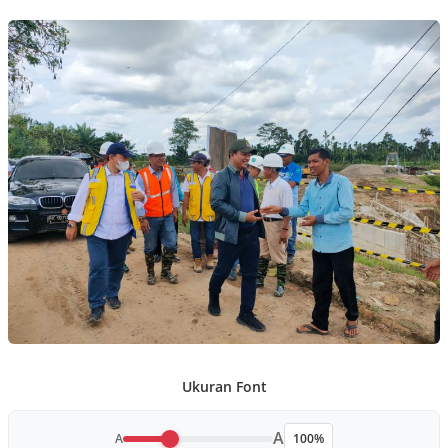
Ukuran Font
A
A
100%