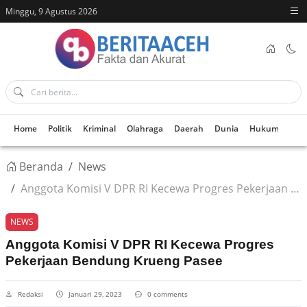
Minggu, 9 Agustus 2026
Home
Politik
Kriminal
Olahraga
Daerah
Dunia
Hukum
Kes
Beranda
News
Anggota Komisi V DPR RI Kecewa Progres Pekerjaan Bendung Krueng Pasee
NEWS
Anggota Komisi V DPR RI Kecewa Progres
Pekerjaan Bendung Krueng Pasee
Redaksi
Januari 29, 2023
0 comments