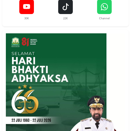
30K
22K
Channel