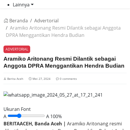
Lainnya
Beranda
Advertorial
Aramiko Aritonang Resmi Dilantik sebagai Anggota
DPRA Menggantikan Hendra Budian
ADVERTORIAL
Aramiko Aritonang Resmi Dilantik sebagai
Anggota DPRA Menggantikan Hendra Budian
Berita Aceh
Mei 27, 2024
0 comments
Ukuran Font
A
A
100%
BERITAACEH, Banda Aceh |
Aramiko Aritonang resmi