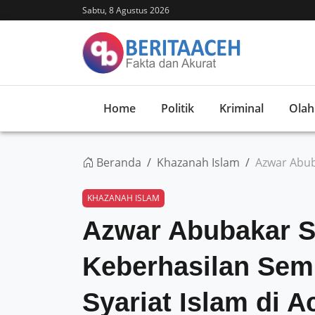
Sabtu, 8 Agustus 2026
Home
Politik
Kriminal
Olah
Beranda
Khazanah Islam
Azwar Abub
KHAZANAH ISLAM
Azwar Abubakar 
Keberhasilan Sem
Syariat Islam di A