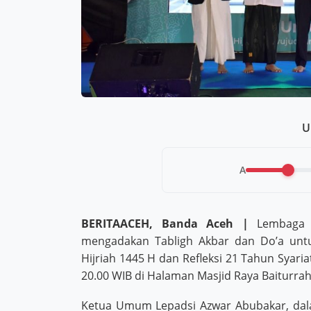
U
A
BERITAACEH, Banda Aceh |
Lembaga P
mengadakan Tabligh Akbar dan Do’a unt
Hijriah 1445 H dan Refleksi 21 Tahun Syaria
20.00 WIB di Halaman Masjid Raya Baiturra
Ketua Umum Lepadsi Azwar Abubakar, da