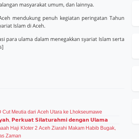
kalangan masyarakat umum, dan lainnya.
 Aceh mendukung penuh kegiatan peringatan Tahun
ariat Islam di Aceh.
asi para ulama dalam menegakkan syariat Islam serta
s]
D Cut Meutia dari Aceh Utara ke Lhokseumawe
𝗮𝗵, 𝗣𝗲𝗿𝗸𝘂𝗮𝘁 𝗦𝗶𝗹𝗮𝘁𝘂𝗿𝗮𝗵𝗺𝗶 𝗱𝗲𝗻𝗴𝗮𝗻 𝗨𝗹𝗮𝗺𝗮
aah Haji Kloter 2 Aceh Ziarahi Makam Habib Bugak,
tas Zaman