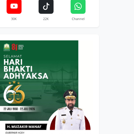
30K
22K
Channel