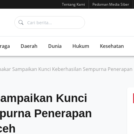
Tentang Kami
Pedoman Media Siber
raga
Daerah
Dunia
Hukum
Kesehatan
akar Sampaikan Kunci Keberhasilan Sempurna Penerapan Sy
Sampaikan Kunci
purna Penerapan
ceh