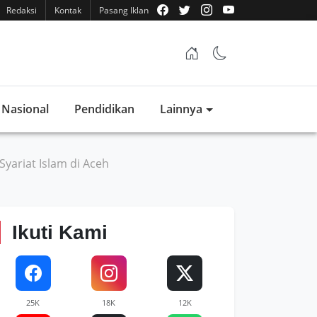
Redaksi
Kontak
Pasang Iklan
Nasional
Pendidikan
Lainnya
ariat Islam di Aceh
Ikuti Kami
25K
18K
12K