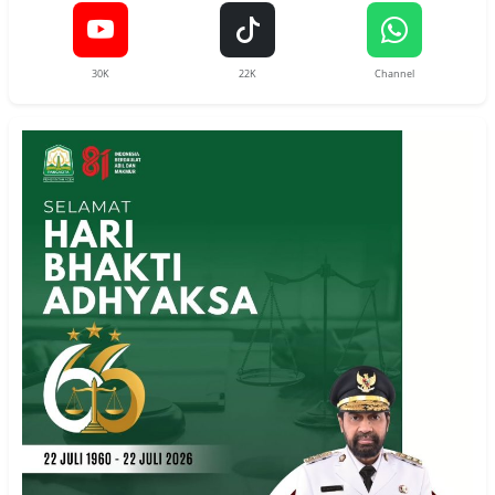
30K
22K
Channel