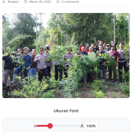
Redaksi
Maret 30, 2023
0 comments
Ukuran Font
A
A
100%