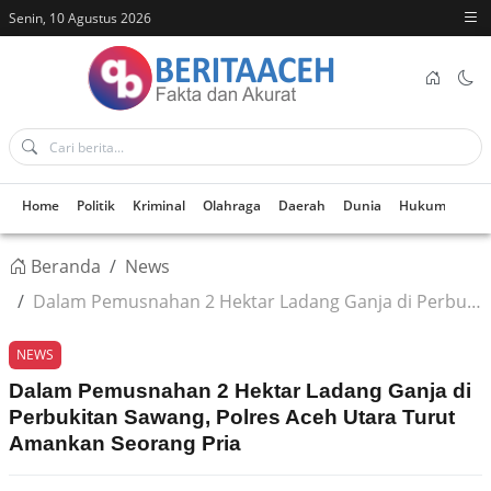
Senin, 10 Agustus 2026
Home
Politik
Kriminal
Olahraga
Daerah
Dunia
Hukum
Kes
Beranda
News
Dalam Pemusnahan 2 Hektar Ladang Ganja di Perbukitan Sawang, Polres Aceh Utara Turut Amankan Seorang Pria
NEWS
Dalam Pemusnahan 2 Hektar Ladang Ganja di
Perbukitan Sawang, Polres Aceh Utara Turut
Amankan Seorang Pria