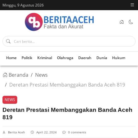
Minggu, 9 Agustus 2026
Home
Politik
Kriminal
Olahraga
Daerah
Dunia
Hukum
Kes
Beranda
News
Deretan Prestasi Membanggakan Banda Aceh 819
NEWS
Deretan Prestasi Membanggakan Banda Aceh
819
Berita Aceh
April 22, 2024
0 comments