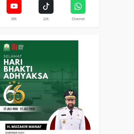
30K
22K
Channel