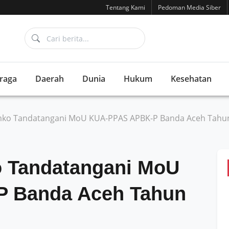
Tentang Kami
Pedoman Media Siber
raga
Daerah
Dunia
Hukum
Kesehatan
ko Tandatangani MoU KUA-PPAS APBK-P Banda Aceh Tahu
 Tandatangani MoU
 Banda Aceh Tahun