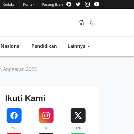
Redaksi
Kontak
Pasang Iklan
Nasional
Pendidikan
Lainnya
n Anggaran 2023
Ikuti Kami
25K
18K
12K