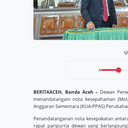
U
A
BERITAACEH, Banda Aceh –
Dewan Perwa
menandatangani nota kesepahaman (MoU)
Anggaran Sementara (KUA-PPAS) Perubaha
Penandatanganan nota kesepakatan antara l
rapat paripurna dewan yang berlangsun