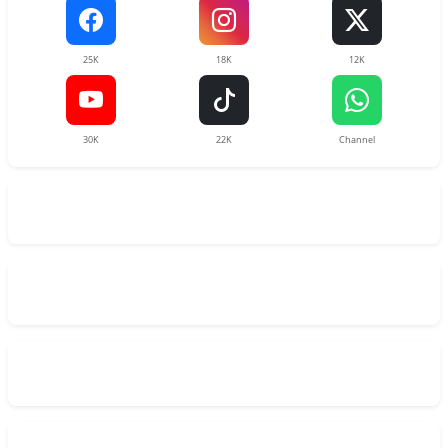
25K
18K
12K
30K
22K
Channel