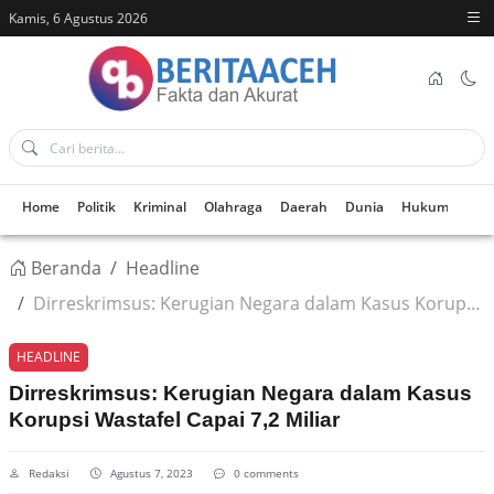
Kamis, 6 Agustus 2026
Home
Politik
Kriminal
Olahraga
Daerah
Dunia
Hukum
Kes
Beranda
Headline
Dirreskrimsus: Kerugian Negara dalam Kasus Korupsi Wastafel Capai 7,2 Miliar
HEADLINE
Dirreskrimsus: Kerugian Negara dalam Kasus
Korupsi Wastafel Capai 7,2 Miliar
Redaksi
Agustus 7, 2023
0 comments