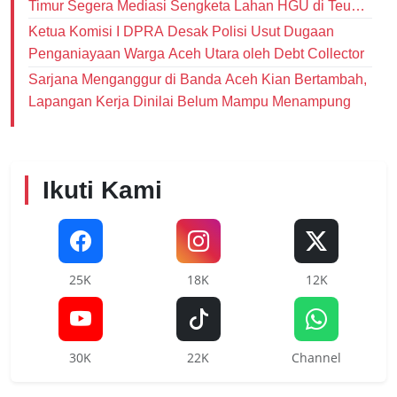
Timur Segera Mediasi Sengketa Lahan HGU di Teupin
Raya
Ketua Komisi I DPRA Desak Polisi Usut Dugaan
Penganiayaan Warga Aceh Utara oleh Debt Collector
‎Sarjana Menganggur di Banda Aceh Kian Bertambah,
Lapangan Kerja Dinilai Belum Mampu Menampung
Ikuti Kami
25K
18K
12K
30K
22K
Channel