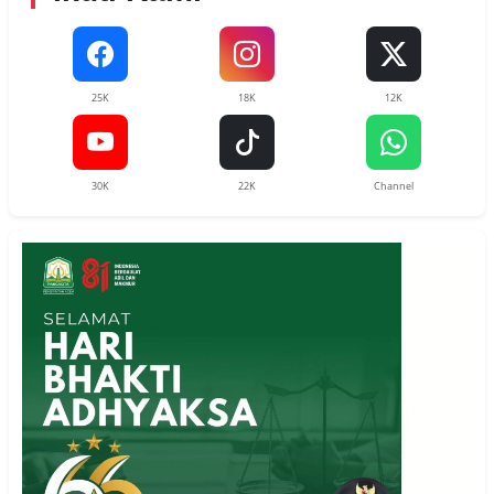
25K
18K
12K
30K
22K
Channel