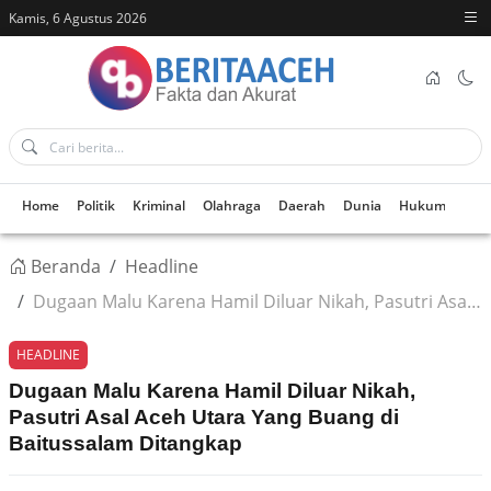
Kamis, 6 Agustus 2026
Home
Politik
Kriminal
Olahraga
Daerah
Dunia
Hukum
Kes
Beranda
Headline
Dugaan Malu Karena Hamil Diluar Nikah, Pasutri Asal Aceh Utara Yang Buang di Baitussalam Ditangkap
HEADLINE
Dugaan Malu Karena Hamil Diluar Nikah,
Pasutri Asal Aceh Utara Yang Buang di
Baitussalam Ditangkap