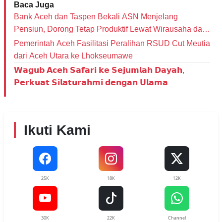
Bagikan ini:
Baca Juga
Bank Aceh dan Taspen Bekali ASN Menjelang
Pensiun, Dorong Tetap Produktif Lewat Wirausaha dan
Literasi Keuangan
Pemerintah Aceh Fasilitasi Peralihan RSUD Cut Meutia
dari Aceh Utara ke Lhokseumawe
𝗪𝗮𝗴𝘂𝗯 𝗔𝗰𝗲𝗵 𝗦𝗮𝗳𝗮𝗿𝗶 𝗸𝗲 𝗦𝗲𝗷𝘂𝗺𝗹𝗮𝗵 𝗗𝗮𝘆𝗮𝗵,
𝗣𝗲𝗿𝗸𝘂𝗮𝘁 𝗦𝗶𝗹𝗮𝘁𝘂𝗿𝗮𝗵𝗺𝗶 𝗱𝗲𝗻𝗴𝗮𝗻 𝗨𝗹𝗮𝗺𝗮
Ikuti Kami