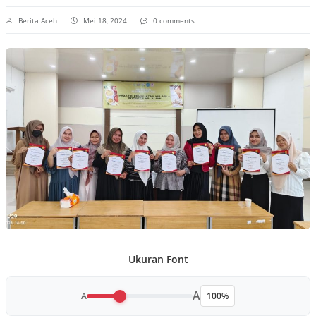
Berita Aceh
Mei 18, 2024
0 comments
Ukuran Font
A
A
100%