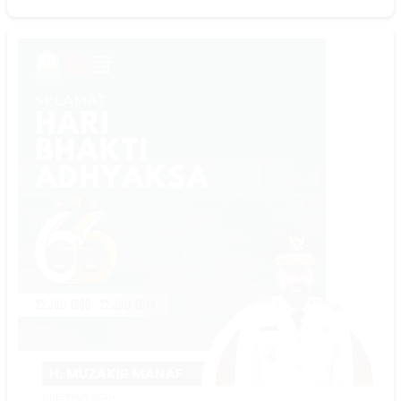
25K
18K
12K
30K
22K
Channel