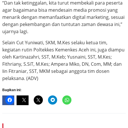
berwirausaha dengan memproduksi MP-ASI dan Booster
ASI yang menggunakan bahan-bahan alami dan sehat,
serta takaran yang pas dengan perhitungan kandungan
gizi yang benar dan sesuai dengan usia kebutuhan
bayi/balita,” ujarnya.
“Dan tak ketinggalan, kita turut membekali para peserta
agar bagaimana bisa mendesain media promosi yang
menarik dengan memanfaatkan digital marketing, sesuai
dengan pekembangan dan tuntutan zaman dewasa ini,”
ujarnya lagi.
Selain Cut Yuniwati, SKM, M.Kes selaku ketua tim,
kegiatan rutin Poltekkes Kemenkes Aceh ini, juga diampu
oleh Kartinazahri, SST, M.Keb; Yusnaini, SST, M.Kes;
Fithriany, S.SiT, M.Kes; Ampera Miko, DN, Com, MM; dan
Iin Fitraniar, SST, MKM sebagai anggota tim dosen
pelaksana. (ADV)