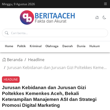
Minggu, 9 Agustus 2026
Home
Politik
Kriminal
Olahraga
Daerah
Dunia
Hukum
Kes
Beranda
Headline
Jurusan Kebidanan dan Jurusan Gizi Poltekkes Kemenkes Aceh, Bekali Keterampilan Manajemen ASI dan Strategi Promosi Digital Marketing
HEADLINE
Jurusan Kebidanan dan Jurusan Gizi
Poltekkes Kemenkes Aceh, Bekali
Keterampilan Manajemen ASI dan Strategi
Promosi Digital Marketing