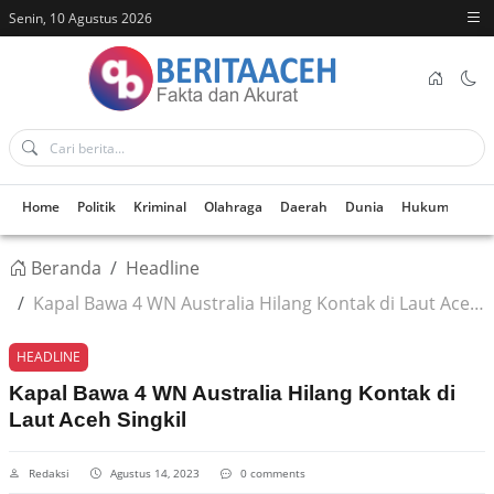
Senin, 10 Agustus 2026
Home
Politik
Kriminal
Olahraga
Daerah
Dunia
Hukum
Kes
Beranda
Headline
Kapal Bawa 4 WN Australia Hilang Kontak di Laut Aceh Singkil
HEADLINE
Kapal Bawa 4 WN Australia Hilang Kontak di
Laut Aceh Singkil
Redaksi
Agustus 14, 2023
0 comments