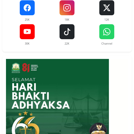
25K
18K
12K
30K
22K
Channel