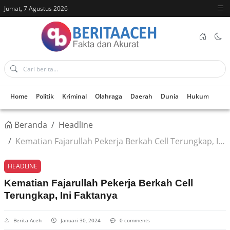
Jumat, 7 Agustus 2026
Home
Politik
Kriminal
Olahraga
Daerah
Dunia
Hukum
Kes
Beranda
Headline
Kematian Fajarullah Pekerja Berkah Cell Terungkap, Ini Faktanya
HEADLINE
Kematian Fajarullah Pekerja Berkah Cell
Terungkap, Ini Faktanya
Berita Aceh
Januari 30, 2024
0 comments