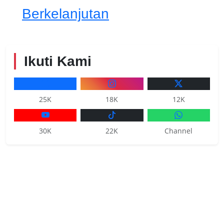
Berkelanjutan
Ikuti Kami
25K
18K
12K
30K
22K
Channel