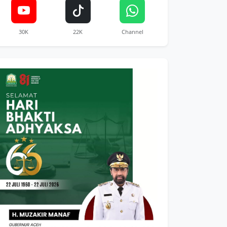
30K
22K
Channel