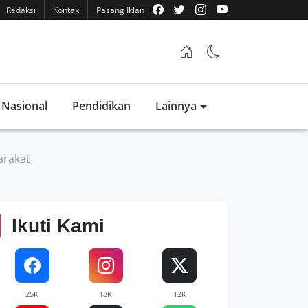
Redaksi
Kontak
Pasang Iklan
Nasional
Pendidikan
Lainnya
arakat
Ikuti Kami
25K
18K
12K