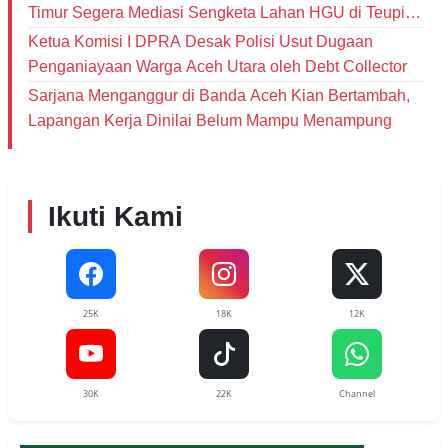
Timur Segera Mediasi Sengketa Lahan HGU di Teupin
Raya
Ketua Komisi I DPRA Desak Polisi Usut Dugaan
Penganiayaan Warga Aceh Utara oleh Debt Collector
‎Sarjana Menganggur di Banda Aceh Kian Bertambah,
Lapangan Kerja Dinilai Belum Mampu Menampung
Ikuti Kami
25K
18K
12K
30K
22K
Channel