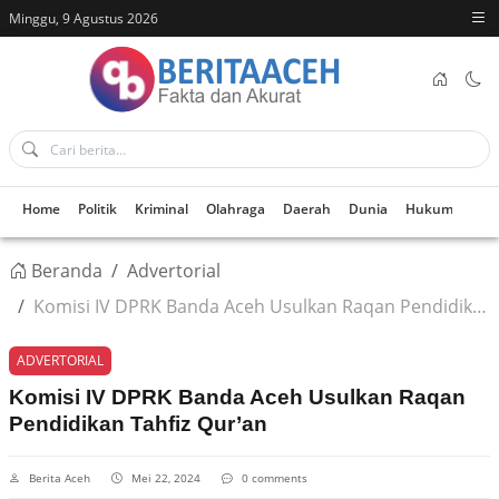
Minggu, 9 Agustus 2026
Home
Politik
Kriminal
Olahraga
Daerah
Dunia
Hukum
Kes
Beranda
Advertorial
Komisi IV DPRK Banda Aceh Usulkan Raqan Pendidikan Tahfiz Qur’an
ADVERTORIAL
Komisi IV DPRK Banda Aceh Usulkan Raqan
Pendidikan Tahfiz Qur’an
Berita Aceh
Mei 22, 2024
0 comments