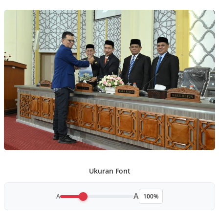
Ukuran Font
A
A
100%