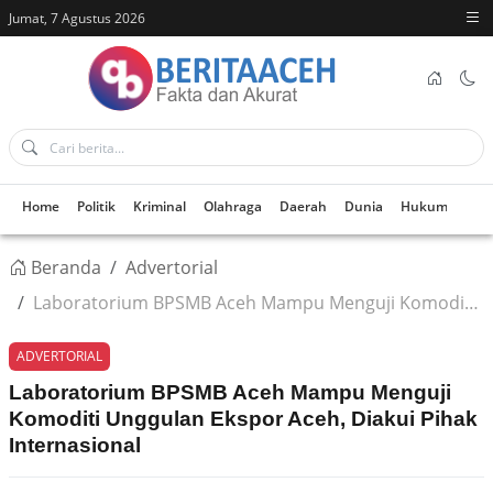
Jumat, 7 Agustus 2026
Home
Politik
Kriminal
Olahraga
Daerah
Dunia
Hukum
Kes
Beranda
Advertorial
Laboratorium BPSMB Aceh Mampu Menguji Komoditi Unggulan Ekspor Aceh, Diakui Pihak Internasional
ADVERTORIAL
Laboratorium BPSMB Aceh Mampu Menguji
Komoditi Unggulan Ekspor Aceh, Diakui Pihak
Internasional