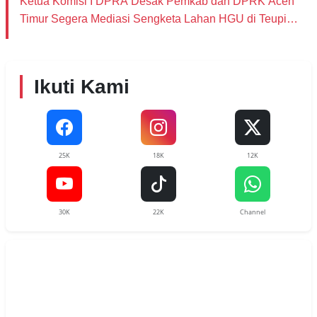
Ketua Komisi I DPRA Desak Pemkab dan DPRK Aceh
Timur Segera Mediasi Sengketa Lahan HGU di Teupin
Raya
Ikuti Kami
25K
18K
12K
30K
22K
Channel