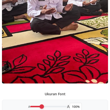
Ukuran Font
A
A
100%