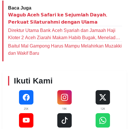
Baca Juga
𝗪𝗮𝗴𝘂𝗯 𝗔𝗰𝗲𝗵 𝗦𝗮𝗳𝗮𝗿𝗶 𝗸𝗲 𝗦𝗲𝗷𝘂𝗺𝗹𝗮𝗵 𝗗𝗮𝘆𝗮𝗵,
𝗣𝗲𝗿𝗸𝘂𝗮𝘁 𝗦𝗶𝗹𝗮𝘁𝘂𝗿𝗮𝗵𝗺𝗶 𝗱𝗲𝗻𝗴𝗮𝗻 𝗨𝗹𝗮𝗺𝗮
Direktur Utama Bank Aceh Syariah dan Jamaah Haji
Kloter 2 Aceh Ziarahi Makam Habib Bugak, Meneladani
Spirit Wakaf yang Mengalir Lintas Zaman
Baitul Mal Gampong Harus Mampu Melahirkan Muzakki
dan Wakif Baru
Ikuti Kami
25K
18K
12K