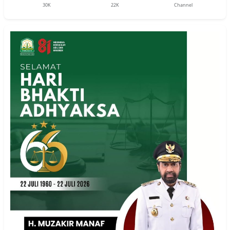
30K
22K
Channel