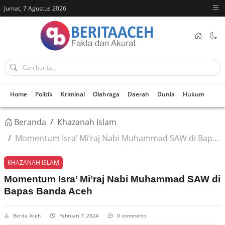
Jumat, 7 Agustus 2026
Home
Politik
Kriminal
Olahraga
Daerah
Dunia
Hukum
Kes
Beranda
Khazanah Islam
Momentum Isra’ Mi’raj Nabi Muhammad SAW di Bapas Banda Aceh
KHAZANAH ISLAM
Momentum Isra’ Mi’raj Nabi Muhammad SAW di
Bapas Banda Aceh
Berita Aceh
Februari 7, 2024
0 comments