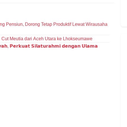
g Pensiun, Dorong Tetap Produktif Lewat Wirausaha
D Cut Meutia dari Aceh Utara ke Lhokseumawe
𝗮𝗵, 𝗣𝗲𝗿𝗸𝘂𝗮𝘁 𝗦𝗶𝗹𝗮𝘁𝘂𝗿𝗮𝗵𝗺𝗶 𝗱𝗲𝗻𝗴𝗮𝗻 𝗨𝗹𝗮𝗺𝗮