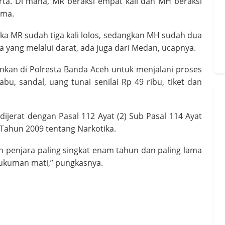
rta. Di mana, MR beraksi empat kali dan MH beraksi
ama.
ngka MR sudah tiga kali lolos, sedangkan MH sudah dua
a yang melalui darat, ada juga dari Medan, ucapnya.
nkan di Polresta Banda Aceh untuk menjalani proses
bu, sandal, uang tunai senilai Rp 49 ribu, tiket dan
ijerat dengan Pasal 112 Ayat (2) Sub Pasal 114 Ayat
 Tahun 2009 tentang Narkotika.
penjara paling singkat enam tahun dan paling lama
hukuman mati,” pungkasnya.