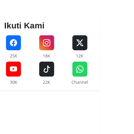
Ikuti Kami
25K
18K
12K
30K
22K
Channel