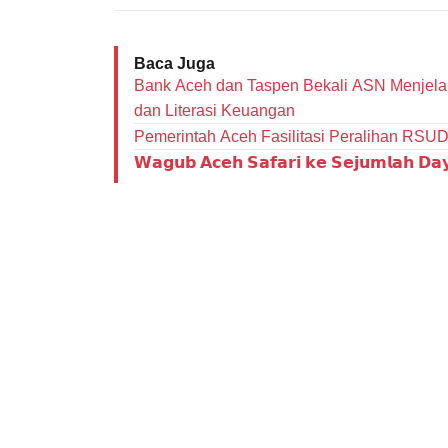
Baca Juga
Bank Aceh dan Taspen Bekali ASN Menjelan
dan Literasi Keuangan
Pemerintah Aceh Fasilitasi Peralihan RSU
𝗪𝗮𝗴𝘂𝗯 𝗔𝗰𝗲𝗵 𝗦𝗮𝗳𝗮𝗿𝗶 𝗸𝗲 𝗦𝗲𝗷𝘂𝗺𝗹𝗮𝗵 𝗗𝗮