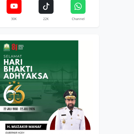
30K
22K
Channel