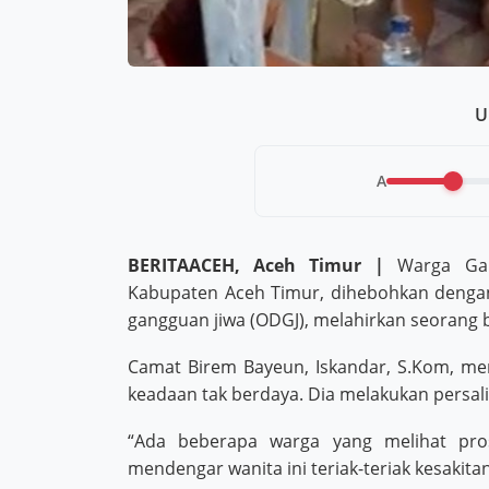
U
A
BERITAACEH, Aceh Timur |
Warga Gam
Kabupaten Aceh Timur, dihebohkan denga
gangguan jiwa (ODGJ), melahirkan seorang 
Camat Birem Bayeun, Iskandar, S.Kom, me
keadaan tak berdaya. Dia melakukan persal
“Ada beberapa warga yang melihat pro
mendengar wanita ini teriak-teriak kesakitan