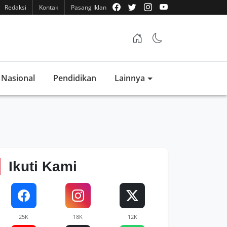
Redaksi
Kontak
Pasang Iklan
Nasional
Pendidikan
Lainnya
Ikuti Kami
25K
18K
12K