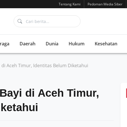
Tentang Kami
Pedoman Media Siber
raga
Daerah
Dunia
Hukum
Kesehatan
 di Aceh Timur, Identitas Belum Diketahui
ayi di Aceh Timur,
iketahui