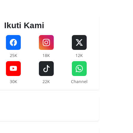
Ikuti Kami
25K
18K
12K
30K
22K
Channel