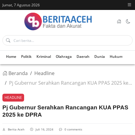
Jumat, 7 Agustus 2026
Home
Politik
Kriminal
Olahraga
Daerah
Dunia
Hukum
Kes
Beranda
Headline
Pj Gubernur Serahkan Rancangan KUA PPAS 2025 ke DPRA
HEADLINE
Pj Gubernur Serahkan Rancangan KUA PPAS
2025 ke DPRA
Berita Aceh
Juli 16, 2024
0 comments