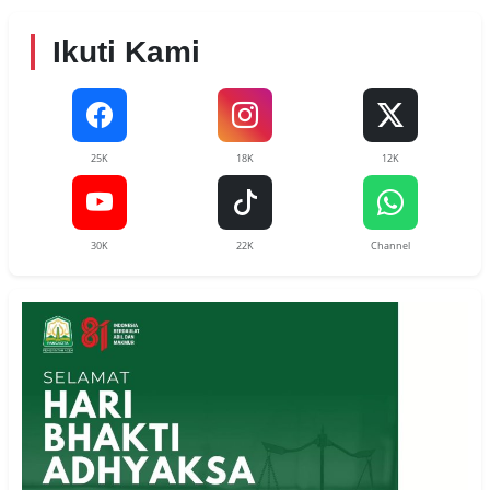
Ikuti Kami
25K
18K
12K
30K
22K
Channel