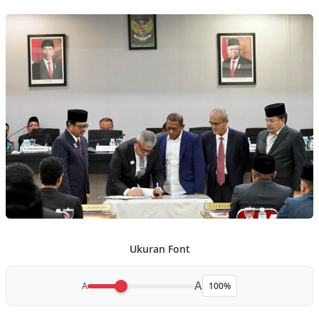
Ukuran Font
A
A
100%