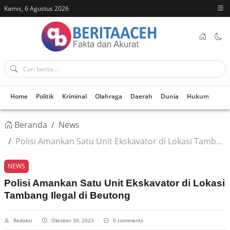
Kamis, 6 Agustus 2026
Home
Politik
Kriminal
Olahraga
Daerah
Dunia
Hukum
Kes
Beranda
News
Polisi Amankan Satu Unit Ekskavator di Lokasi Tambang Ilegal di Beutong
NEWS
Polisi Amankan Satu Unit Ekskavator di Lokasi
Tambang Ilegal di Beutong
Redaksi
Oktober 30, 2023
0 comments