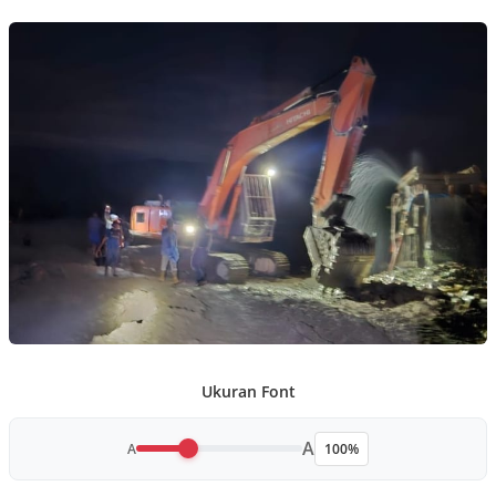
Ukuran Font
A
A
100%