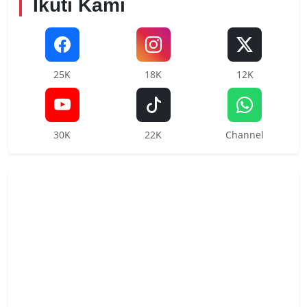
Ikuti Kami
25K
18K
12K
30K
22K
Channel