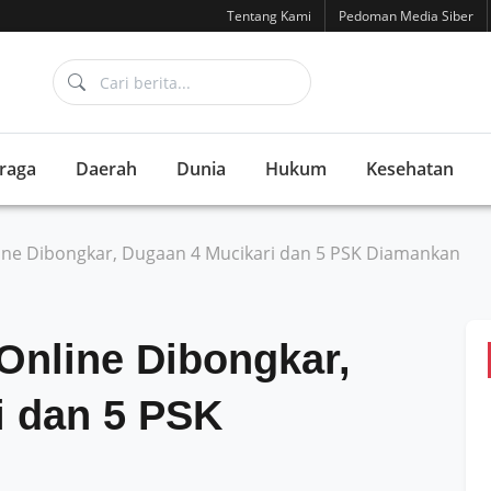
Tentang Kami
Pedoman Media Siber
raga
Daerah
Dunia
Hukum
Kesehatan
nline Dibongkar, Dugaan 4 Mucikari dan 5 PSK Diamankan
 Online Dibongkar,
i dan 5 PSK