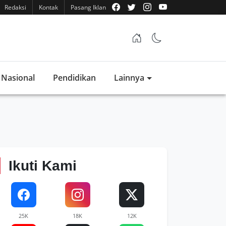
Redaksi
Kontak
Pasang Iklan
Nasional
Pendidikan
Lainnya
Ikuti Kami
25K
18K
12K