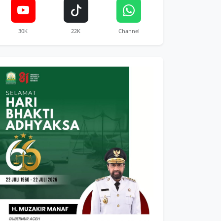
30K
22K
Channel