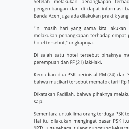
Setelah melakukan penangkapan terha
pengembangan dan di dapat informasi ba
Banda Aceh juga ada dilakukan praktik yang
“Ini masih hari yang sama kita lakukan
melakukan penangkapan terhadap empat pel
hotel tersebut,” ungkapnya.
Di salah satu hotel tersebut pihaknya m
perempuan dan FF (21) laki-laki.
Kemudian dua PSK berinisial RM (24) dan S
bahwa mucikari tersebut mematok tarif Rp 8
Dikatakan Fadillah, bahwa pihaknya mela
saja.
Sementara untuk lima orang terduga PSK ter
Hal itu dilakukan mengingat pasar PSK it
(IRT), juga sebagai tulang punggung keluar