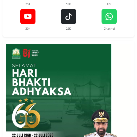
25K
18K
12K
30K
22K
Channel