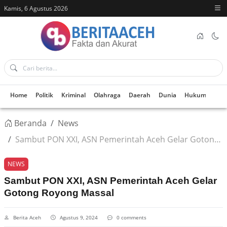
Kamis, 6 Agustus 2026
Home
Politik
Kriminal
Olahraga
Daerah
Dunia
Hukum
Kes
Beranda
News
Sambut PON XXI, ASN Pemerintah Aceh Gelar Gotong Royong Massal
NEWS
Sambut PON XXI, ASN Pemerintah Aceh Gelar
Gotong Royong Massal
Berita Aceh
Agustus 9, 2024
0 comments