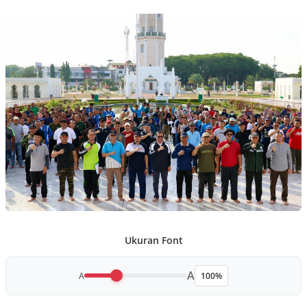
Ukuran Font
A
A
100%