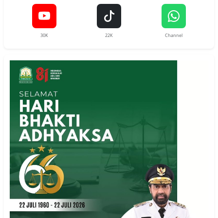
30K
22K
Channel