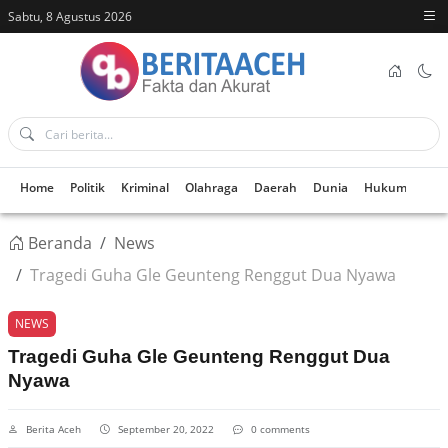
Sabtu, 8 Agustus 2026
Home
Politik
Kriminal
Olahraga
Daerah
Dunia
Hukum
Kes
Beranda
News
Tragedi Guha Gle Geunteng Renggut Dua Nyawa
NEWS
Tragedi Guha Gle Geunteng Renggut Dua
Nyawa
Berita Aceh
September 20, 2022
0 comments