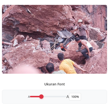
Ukuran Font
A
A
100%