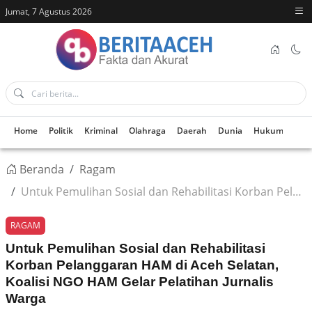
Jumat, 7 Agustus 2026
Home
Politik
Kriminal
Olahraga
Daerah
Dunia
Hukum
Kes
Beranda
Ragam
Untuk Pemulihan Sosial dan Rehabilitasi Korban Pelanggaran HAM di Aceh Selatan, Koalisi NGO HAM Gelar Pelatihan Jurnalis Warga
RAGAM
Untuk Pemulihan Sosial dan Rehabilitasi
Korban Pelanggaran HAM di Aceh Selatan,
Koalisi NGO HAM Gelar Pelatihan Jurnalis
Warga