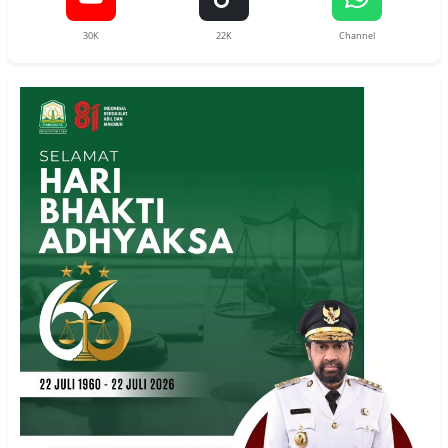
30K
22K
Channel