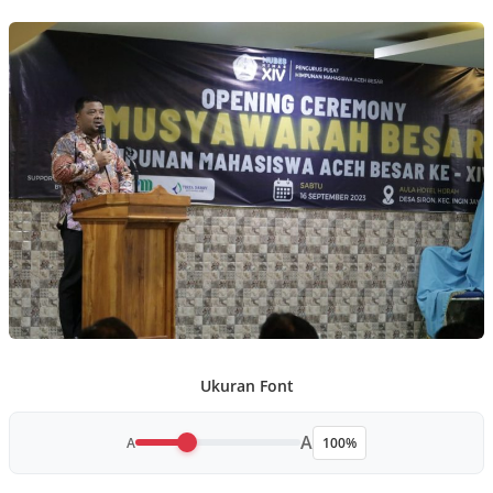
Ukuran Font
A
A
100%