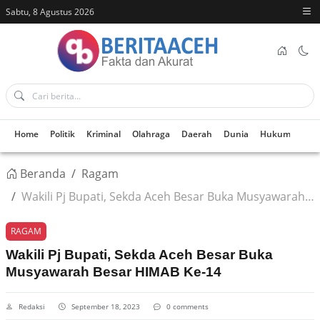
Sabtu, 8 Agustus 2026
Home
Politik
Kriminal
Olahraga
Daerah
Dunia
Hukum
Kes
Beranda
Ragam
Wakili Pj Bupati, Sekda Aceh Besar Buka Musyawarah Besar HIMAB Ke-14
RAGAM
Wakili Pj Bupati, Sekda Aceh Besar Buka
Musyawarah Besar HIMAB Ke-14
Redaksi
September 18, 2023
0 comments