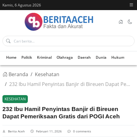
Kamis, 6 Agustus 2026
Home
Politik
Kriminal
Olahraga
Daerah
Dunia
Hukum
Kes
Beranda
Kesehatan
232 Ibu Hamil Penyintas Banjir di Bireuen Dapat Pemeriksaan Gratis dari POGI Aceh
KESEHATAN
232 Ibu Hamil Penyintas Banjir di Bireuen
Dapat Pemeriksaan Gratis dari POGI Aceh
Berita Aceh
Februari 11, 2026
0 comments