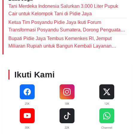
Tani Merdeka Indonesia Salurkan 3.000 Liter Pupuk
Cair untuk Kelompok Tani di Pidie Jaya
Ketua Tim Posyandu Pidie Jaya Ikuti Forum
Transformasi Posyandu Sumatera, Dorong Penguatan
Layanan Enam Bidang SPM
Bupati Pidie Jaya Tembus Kemenkes RI, Jemput
Miliaran Rupiah untuk Bangun Kembali Layanan
Kesehatan Pascabencana
Ikuti Kami
25K
18K
12K
30K
22K
Channel