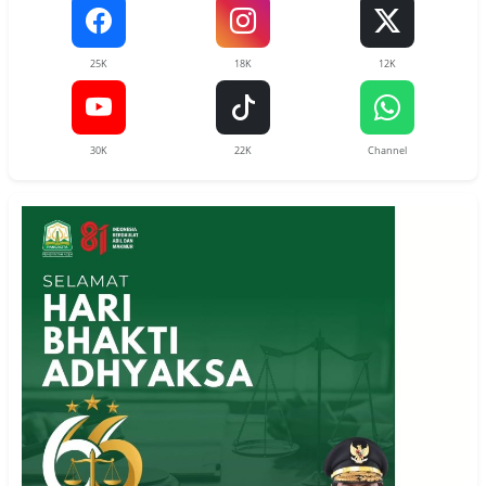
25K
18K
12K
30K
22K
Channel