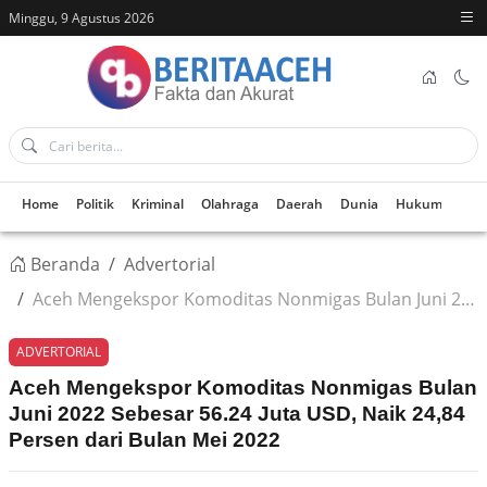
Minggu, 9 Agustus 2026
Home
Politik
Kriminal
Olahraga
Daerah
Dunia
Hukum
Kes
Beranda
Advertorial
Aceh Mengekspor Komoditas Nonmigas Bulan Juni 2022 Sebesar 56.24 Juta USD, Naik 24,84 Persen dari Bulan Mei 2022
ADVERTORIAL
Aceh Mengekspor Komoditas Nonmigas Bulan
Juni 2022 Sebesar 56.24 Juta USD, Naik 24,84
Persen dari Bulan Mei 2022