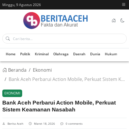
Minggu, 9 Agustus 2026
Home
Politik
Kriminal
Olahraga
Daerah
Dunia
Hukum
Kes
Beranda
Ekonomi
Bank Aceh Perbarui Action Mobile, Perkuat Sistem Keamanan Nasabah
EKONOMI
Bank Aceh Perbarui Action Mobile, Perkuat
Sistem Keamanan Nasabah
Berita Aceh
Maret 18, 2026
0 comments