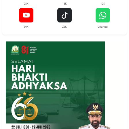
25K
18K
12K
30K
22K
Channel