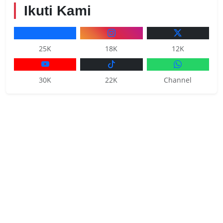
Ikuti Kami
25K
18K
12K
30K
22K
Channel