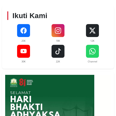
Ikuti Kami
25K
18K
12K
30K
22K
Channel