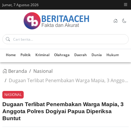
Jumat, 7 Agustus 2026
Home
Politik
Kriminal
Olahraga
Daerah
Dunia
Hukum
Kes
Beranda
Nasional
Dugaan Terlibat Penembakan Warga Mapia, 3 Anggota Polres Dogiyai Papua Diperiksa Buntut
NASIONAL
Dugaan Terlibat Penembakan Warga Mapia, 3
Anggota Polres Dogiyai Papua Diperiksa
Buntut