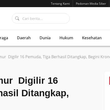
Tentang Kami
Pedoman Media Siber
raga
Daerah
Dunia
Hukum
Kesehatan
r Digilir 16 Pemuda, Tiga Berhasil Ditangkap, Begini Kron
ur Digilir 16
asil Ditangkap,