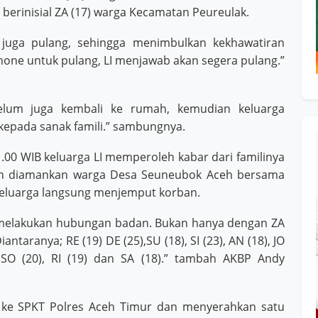
 berinisial ZA (17) warga Kecamatan Peureulak.
uga pulang, sehingga menimbulkan kekhawatiran
hone untuk pulang, LI menjawab akan segera pulang.”
elum juga kembali ke rumah, kemudian keluarga
epada sanak famili.” sambungnya.
01.00 WIB keluarga LI memperoleh kabar dari familinya
elah diamankan warga Desa Seuneubok Aceh bersama
 keluarga langsung menjemput korban.
h melakukan hubungan badan. Bukan hanya dengan ZA
taranya; RE (19) DE (25),SU (18), SI (23), AN (18), JO
), SO (20), RI (19) dan SA (18).” tambah AKBP Andy
n ke SPKT Polres Aceh Timur dan menyerahkan satu