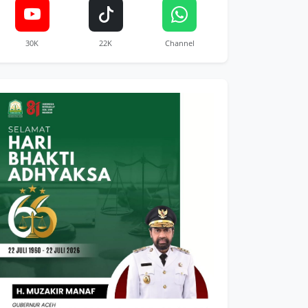
30K
22K
Channel