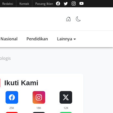
Redaksi
Kontak
Pasang Iklan
Nasional
Pendidikan
Lainnya
ologis
Ikuti Kami
25K
18K
12K