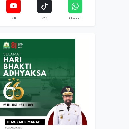
30K
22K
Channel