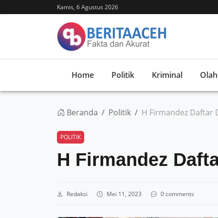
Kamis, 6 Agustus 2026
Home
Politik
Kriminal
Olah
Beranda
Politik
H Firmandez Daftar 
POLITIK
H Firmandez Dafta
Redaksi
Mei 11, 2023
0 comments