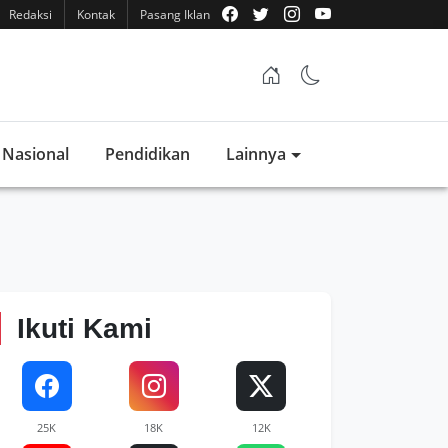
Redaksi
Kontak
Pasang Iklan
Nasional
Pendidikan
Lainnya
Ikuti Kami
25K
18K
12K