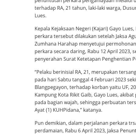
penuntutan perkara penganiayaan melalui upa
terhadap RA, 21 tahun, laki-laki warga, Du
Lues.
Kepala Kejaksaan Negeri (Kajari) Gayo Lues
perkara tersebut dilakukan setelah Jaksa 
Zumhana Harahap menyetujui permohonan y
perkara secara daring, Rabu 12 April 2023, 
penyerahan Surat Ketetapan Penghentian P
“Pelaku berinisial RA, 21, merupakan tersa
pada hari Sabtu tanggal 4 Februari 2023 sek
Blangpegayon, terhadap korban yaitu UF, 20 
Kampung Kota Rikit Gaib, Gayo Lues, akiba
pada bagian wajah, sehingga perbuatan ters
Ayat (1) KUHPidana,” katanya.
Pun demikian, dalam perjalanan perkara tr
perdamaian, Rabu 6 April 2023, Jaksa Penu