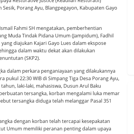
ya Restorative Justice (Keadilan Restoratif)
sun Sesik, Porang Ayu, Blangpegayon, Kabupaten Gayo
, Ismail Fahmi SH mengatakan, pemberhentian
Agung Muda Tindak Pidana Umum (Jampidum), Fadhil
ang diajukan Kajari Gayo Lues dalam ekspose
sehingga dalam waktu dekat akan dilakukan
enuntutan (SKP2).
ngka dalam perkara penganiayaan yang dilakukannya
ira pukul 22:30 WIB di Simpang Tiga Desa Porang Ayu,
tahun, laki-laki, mahasiswa, Dusun Arul Baku
t perbuatan tersangka, korban mengalami luka memar
ebut tersangka diduga telah melanggar Pasal 351
sangka dengan korban telah tercapai kesepakatan
ntut Umum memiliki peranan penting dalam upaya