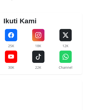
Ikuti Kami
25K
18K
12K
30K
22K
Channel