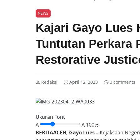
NEWS
Kajari Gayo Lues 
Tuntutan Perkara 
Restorative Justic
Redaksi
April 12, 2023
0 comments
Ukuran Font
A
A
100%
BERITAACEH, Gayo Lues –
Kejaksaan Negeri