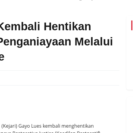
Kembali Hentikan
Penganiayaan Melalui
e
 (Kejari) Gayo Lues kembali menghentikan