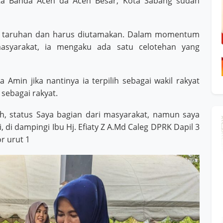
ta Banda Aceh da Aceh Besar, Kota Sabang sudah
adi taruhan dan harus diutamakan. Dalam momentum
 masyarakat, ia mengaku ada satu celotehan yang
min jika nantinya ia terpilih sebagai wakil rakyat
 sebagai rakyat.
eh, status Saya bagian dari masyarakat, namun saya
, di dampingi Ibu Hj. Efiaty Z A.Md Caleg DPRK Dapil 3
r urut 1