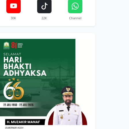
30K
22K
Channel