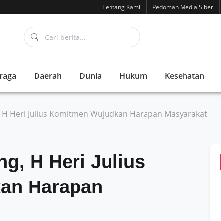
Tentang Kami
Pedoman Media Siber
raga
Daerah
Dunia
Hukum
Kesehatan
 H Heri Julius Komitmen Wujudkan Harapan Masyarakat
g, H Heri Julius
an Harapan