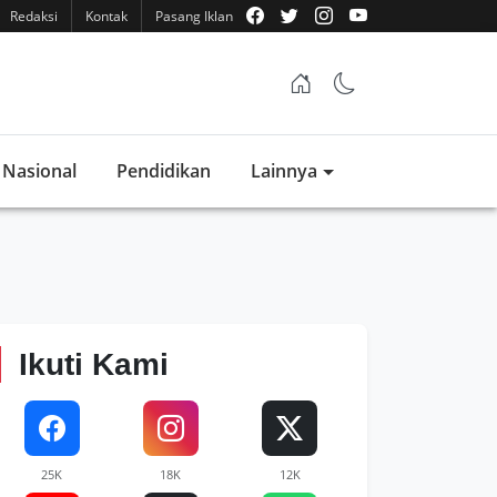
Redaksi
Kontak
Pasang Iklan
Nasional
Pendidikan
Lainnya
Ikuti Kami
25K
18K
12K