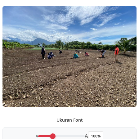
Ukuran Font
A
A
100%