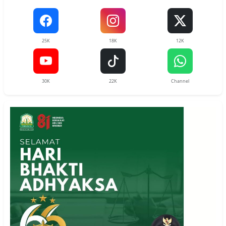
25K
18K
12K
30K
22K
Channel