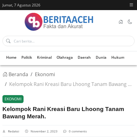
Jumat, 7 Agustus 2026
Home
Politik
Kriminal
Olahraga
Daerah
Dunia
Hukum
Kes
Beranda
Ekonomi
Kelompok Rani Kreasi Baru Lhoong Tanam Bawang Merah.
EKONOMI
Kelompok Rani Kreasi Baru Lhoong Tanam
Bawang Merah.
Redaksi
November 2, 2023
0 comments