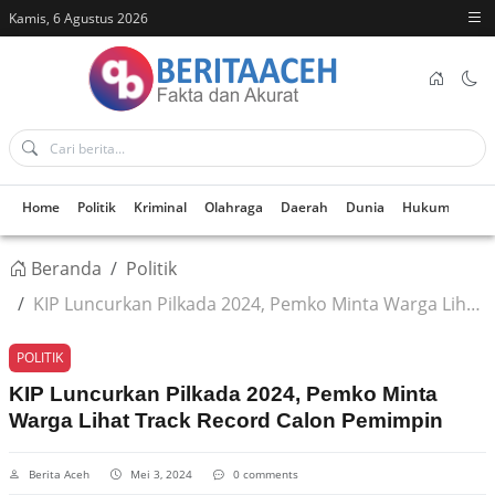
Kamis, 6 Agustus 2026
Home
Politik
Kriminal
Olahraga
Daerah
Dunia
Hukum
Kes
Beranda
Politik
KIP Luncurkan Pilkada 2024, Pemko Minta Warga Lihat Track Record Calon Pemimpin
POLITIK
KIP Luncurkan Pilkada 2024, Pemko Minta
Warga Lihat Track Record Calon Pemimpin
Berita Aceh
Mei 3, 2024
0 comments