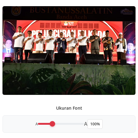
Ukuran Font
A
A
100%