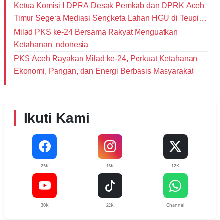
Ketua Komisi I DPRA Desak Pemkab dan DPRK Aceh
Timur Segera Mediasi Sengketa Lahan HGU di Teupin
Raya
Milad PKS ke-24 Bersama Rakyat Menguatkan
Ketahanan Indonesia
PKS Aceh Rayakan Milad ke-24, Perkuat Ketahanan
Ekonomi, Pangan, dan Energi Berbasis Masyarakat
Ikuti Kami
25K
18K
12K
30K
22K
Channel