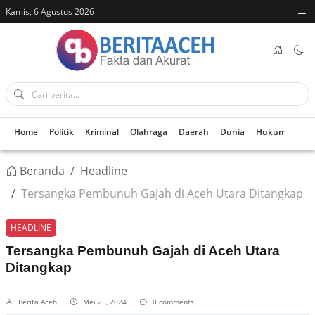
Kamis, 6 Agustus 2026
Home
Politik
Kriminal
Olahraga
Daerah
Dunia
Hukum
Kes
Beranda
Headline
Tersangka Pembunuh Gajah di Aceh Utara Ditangkap
HEADLINE
Tersangka Pembunuh Gajah di Aceh Utara
Ditangkap
Berita Aceh
Mei 25, 2024
0 comments