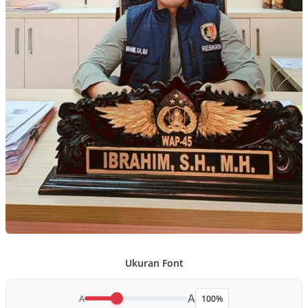
Ukuran Font
A
A
100%