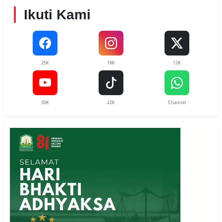
Ikuti Kami
25K
18K
12K
30K
22K
Channel