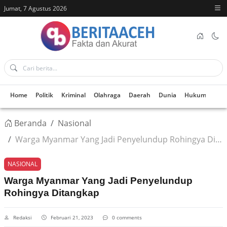
Jumat, 7 Agustus 2026
Home
Politik
Kriminal
Olahraga
Daerah
Dunia
Hukum
Kes
Beranda
Nasional
Warga Myanmar Yang Jadi Penyelundup Rohingya Ditangkap
NASIONAL
Warga Myanmar Yang Jadi Penyelundup
Rohingya Ditangkap
Redaksi
Februari 21, 2023
0 comments