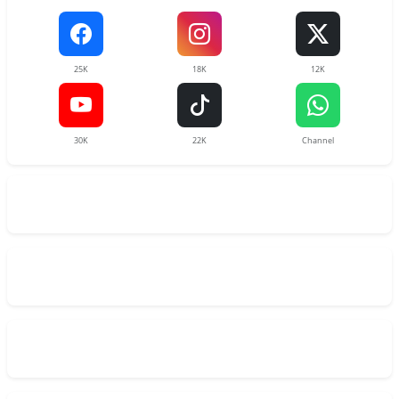
25K
18K
12K
30K
22K
Channel